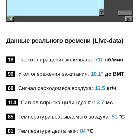
Данные реального времени (Live-data)
18
Частота вращения коленвала:
711
об/мин
90
Угол опережения зажигания:
10.1°
до ВМТ
68
Сигнал расходомера воздуха:
12.5
кг/ч
114
Сигнал впрыска цилиндра #1:
3.7
мс
85
Температура всасываемого воздуха:
51
°C
81
Температура двигателя:
84
°C