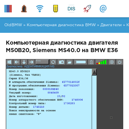
OldBMW
»
Компьютерная диагностика BMW
»
Двигатели
» К
Компьютерная диагностика двигателя
M50B20, Siemens MS40.0 на BMW E36