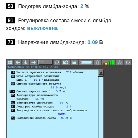
53
Подогрев лямбда-зонда:
2
%
91
Регулировка состава смеси с лямбда-
зондом:
выключена
73
Напряжение лямбда-зонда:
0.09
В