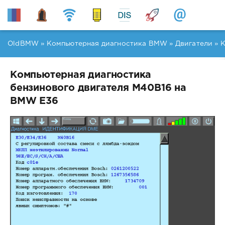
OldBMW
»
Компьютерная диагностика BMW
»
Двигатели
» К
Компьютерная диагностика
бензинового двигателя M40B16 на
BMW E36