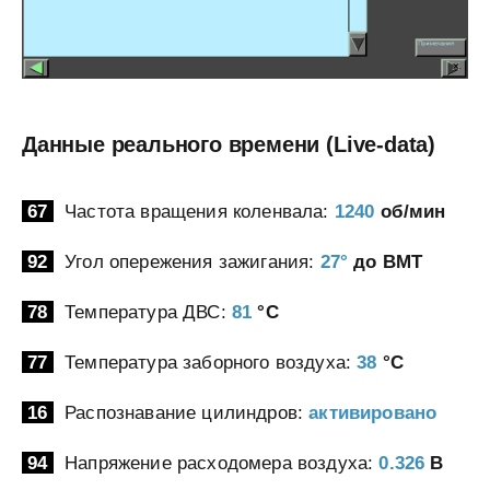
Данные реального времени (Live-data)
67
Частота вращения коленвала:
1240
об/мин
92
Угол опережения зажигания:
27°
до ВМТ
78
Температура ДВС:
81
°C
77
Температура заборного воздуха:
38
°C
16
Распознавание цилиндров:
активировано
94
Напряжение расходомера воздуха:
0.326
В