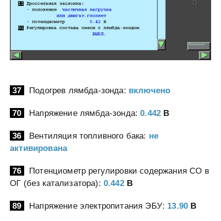
37
Подогрев лямбда-зонда:
включено
70
Напряжение лямбда-зонда:
0.442
В
36
Вентиляция топливного бака:
не
активирована
76
Потенциометр регулировки содержания CO в
ОГ (без катализатора):
0.442
В
89
Напряжение электропитания ЭБУ:
13.90
В