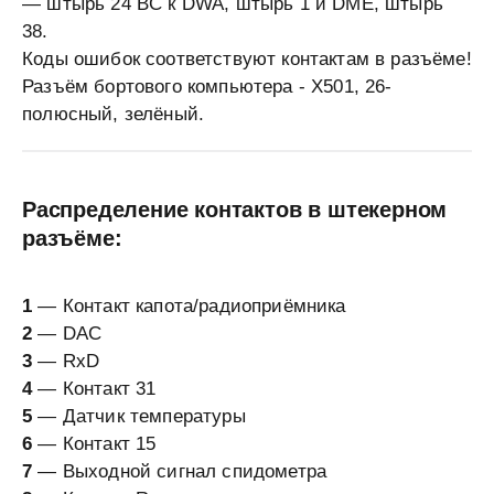
— штырь 24 BC к DWA, штырь 1 и DME, штырь
38.
Коды ошибок соответствуют контактам в разъёме!
Разъём бортового компьютера - Х501, 26-
полюсный, зелёный.
Распределение контактов в штекерном
разъёме:
1
— Контакт капота/радиоприёмника
2
— DAC
3
— RxD
4
— Контакт 31
5
— Датчик температуры
6
— Контакт 15
7
— Выходной сигнал спидометра