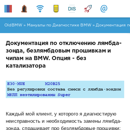
OldBMW
»
Мануалы по Диагностике BMW
» Документация п
Документация по отключению лямбда-
зонда, безлямбдовым прошивкам и
чипам на BMW. Опция - без
катализатора
Каждый мой клиент, у которого я диагностирую
неисправность и необходимость замены лямбда-
зонда, спрашивает про безлямбдовые прошивки: